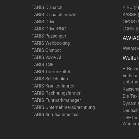
TARIS Dispatch
FIBU (F
TARIS Dispatch mobile
KASSE (
TARIS Driver
OPOS (
TARIS DriverPRO
LOHN (G
TARIS Passenger
AWIA
TARIS Webbooking
AWIAS P
TARIS Chatbot
Weiter
TARIS Voice AI
TARIS TSE
E-Rech
TARIS Tourenzettel
Vorfinan
TARIS Schichtplan
Untern
TARIS Krankenfahrten
Kassena
TARIS Rechnungsfahrten
Die Taxi
TARIS Fuhrparkmanager
Dynamis
TARIS Unternehmerabrechnung
Deutsch
TARIS Anrufsammeltaxi
TSE für
Wegstre