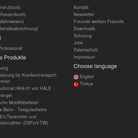
inanzbuch)
Kontakt
Kassenbuch)
Newsletter
Mahnwesen)
Freunde werben Freunde
ehaltsabrechnung)
Downloads
Schulung
S
Jobs
rofessional
Datenschutz
e Produkte
Impressum
Choose language
nung
zierung für Krankentransport-
English
ehmen
Türkçe
utomat HKA-01 von HALE
klingel
che Mobilitätsdaten
e Bahn - Taxigutscheine
 EU-Taxameter und
ckenzähler (DSFinV-TW)